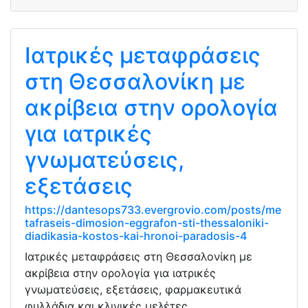
Ιατρικές μεταφράσεις
στη Θεσσαλονίκη με
ακρίβεια στην ορολογία
για ιατρικές
γνωματεύσεις,
εξετάσεις
https://dantesops733.evergrovio.com/posts/me
tafraseis-dimosion-eggrafon-sti-thessaloniki-
diadikasia-kostos-kai-hronoi-paradosis-4
Ιατρικές μεταφράσεις στη Θεσσαλονίκη με
ακρίβεια στην ορολογία για ιατρικές
γνωματεύσεις, εξετάσεις, φαρμακευτικά
φυλλάδια και κλινικές μελέτες.