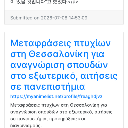
이 있을 것입니다”고 했었다.</p>
Submitted on 2026-07-08 14:53:09
Μεταφράσεις πτυχίων
στη Θεσσαλονίκη για
αναγνώριση σπουδών
στο εξωτερικό, αιτήσεις
σε πανεπιστήμια
https://myanimelist.net/profile/freaghdjvz
Μεταφράσεις πτυχίων στη Θεσσαλονίκη για
αναγνώριση σπουδών στο εξωτερικό, αιτήσεις
σε πανεπιστήμια, προκηρύξεις και
διαγωνισμούς.