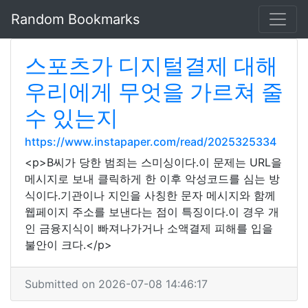
Random Bookmarks
스포츠가 디지털결제 대해
우리에게 무엇을 가르쳐 줄
수 있는지
https://www.instapaper.com/read/2025325334
<p>B씨가 당한 범죄는 스미싱이다.이 문제는 URL을
메시지로 보내 클릭하게 한 이후 악성코드를 심는 방
식이다.기관이나 지인을 사칭한 문자 메시지와 함께
웹페이지 주소를 보낸다는 점이 특징이다.이 경우 개
인 금융지식이 빠져나가거나 소액결제 피해를 입을
불안이 크다.</p>
Submitted on 2026-07-08 14:46:17